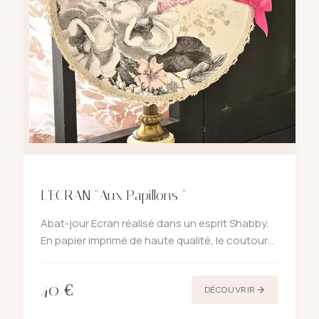
L'ECRAN "Aux Papillons "
Abat-jour Ecran réalisé dans un esprit Shabby.
En papier imprimé de haute qualité, le coutour
de l'écran est souligné avec une dentelle
ancienne et ce petit noeud de satin rose
40
€
fuschia. Polyphane blan
DÉCOUVRIR