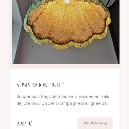
SUSPENSION "JUTE"
Suspension Pagode à festons réalisée en toile
de jute pour un petit campagne soulignée d'un
galon franges vert et d'une passementerie
Liberty brodée au crochet . Une jolie lumière
220
€
douce et chaleureuse
DÉCOUVRIR