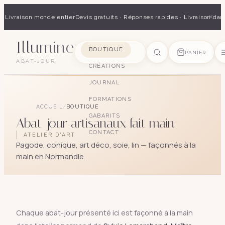
×
 · Livraison monde entier
Devis gratuits · Réponses rapides · Livraison dan
Illumine
SUGGESTIONS
BOUTIQUE
PANIER
ABAT-JOUR
CRÉATIONS
pagode
soie
art déco
conique
lyre
lin
JOURNAL
FORMATIONS
ACCUEIL
/
BOUTIQUE
GABARITS
Abat-jour artisanaux fait main
CONTACT
ATELIER D'ART
Pagode, conique, art déco, soie, lin — façonnés à la
main en Normandie.
Chaque abat-jour présenté ici est façonné à la main