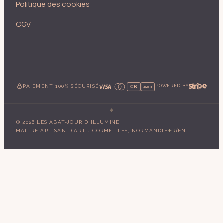
Politique des cookies
CGV
PAIEMENT 100% SÉCURISÉ
POWERED BY
CB
AMEX
©
2026
LES ABAT-JOUR D'ILLUMINE
·
/
MAÎTRE ARTISAN D'ART · CORMEILLES, NORMANDIE
FR
EN