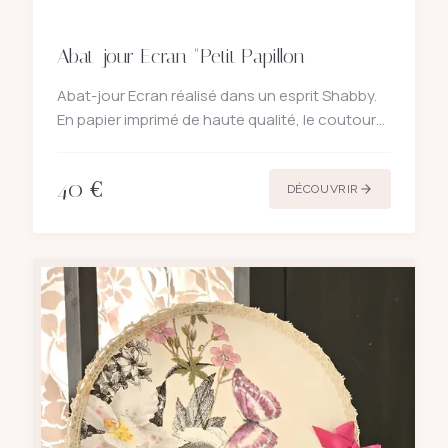
Abat-jour Ecran "Petit Papillon
Abat-jour Ecran réalisé dans un esprit Shabby.
En papier imprimé de haute qualité, le coutour
de l'écran est souligné avec une dentelle
ancienne et ce petit noeud violet bordé or.
40
€
Polyphane blanc. Dia
DÉCOUVRIR