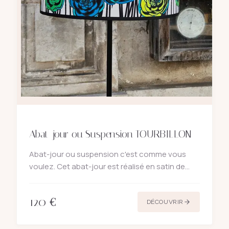
Abat-jour ou Suspension TOURBILLON
Abat-jour ou suspension c'est comme vous
voulez. Cet abat-jour est réalisé en satin de
coton de fabrication et de création française.
Sur fond blanc aux rayures noires, ces fleurs
120
€
graphiques se metten
DÉCOUVRIR