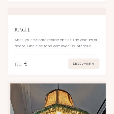
JUNGLE
Abat-jour cylindre réalisé en tissu de velours au
décor Jungle de fond vert avec un intérieur
cuivré brillant donnant un reflet doux et
chaleureux à la lumière. Oiseaux, papillons,
150
€
fleurs et feuilles
DÉCOUVRIR