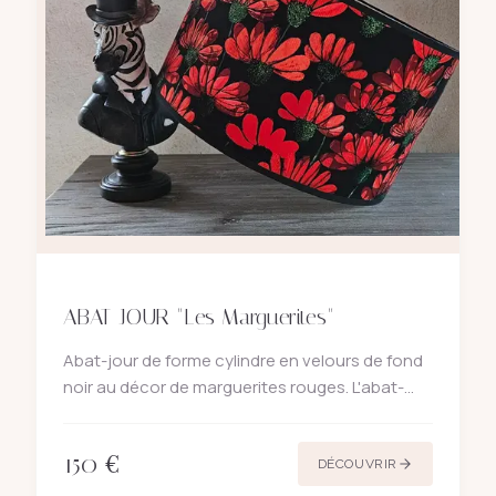
ABAT-JOUR "Les Marguerites"
Abat-jour de forme cylindre en velours de fond
noir au décor de marguerites rouges. L'abat-
jour est souligné d'un galon textile noir en bas
et en haut. Tissu de fabrication française
150
€
Zephyr and co Pol
DÉCOUVRIR