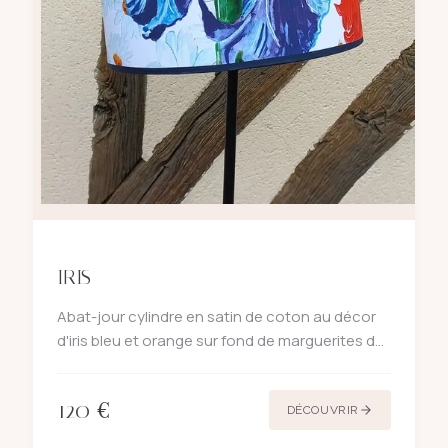
IRIS
Abat-jour cylindre en satin de coton au décor
d'iris bleu et orange sur fond de marguerites de
la créatrice française Zéphyr. Celui-ci est
souligné d'un galon textile de couleur bleu
120
€
marine haut et ba
DÉCOUVRIR