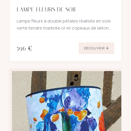
LAMPE FLEURS DE SOIE
Lampe fleurs à double pétales réalisée en soie
verte tendre marbrée or et copeaux de laiton.
La couleur de la soie a été réalisée sur demande
auprès d'un artiste peintre normand, celle-ci
596
€
allumée ress
DÉCOUVRIR