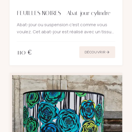
FEUILLES NOIRES - Abat-jour cylindre
Abat-jour ou suspension c'est comme vous
voulez. Cet abat-jour est réalisé avec un tissu
de lin blanc crème imprimé de feuilles noires
graphiques. Un galon noir haut et bas en finition
110
€
pour un beau co
DÉCOUVRIR