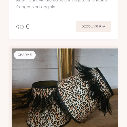
franges vert anglais.
90
€
DÉCOUVRIR
CHARME