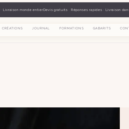
 · Livraison monde entier
Devis gratuits · Réponses rapides · Livraison dan
CRÉATIONS
JOURNAL
FORMATIONS
GABARITS
CON