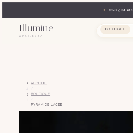
✦
Devis gratuits
Illumine
BOUTIQUE
ABAT-JOUR
ACCUEIL
/
BOUTIQUE
/
PYRAMIDE LACEE