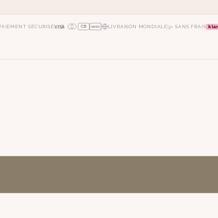
kla
PAIEMENT SÉCURISÉ
LIVRAISON MONDIALE
3× SANS FRAIS
CB
AMEX
oie
art déco
conique
lyre
lin