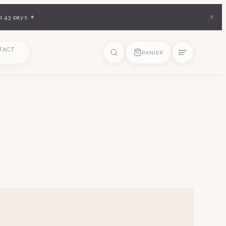
×
s 43 pays
✦
TACT
PANIER