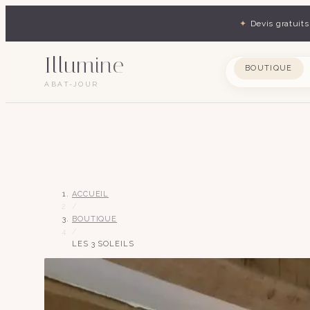
✦
Devis gratuits
Illumine
BOUTIQUE
ABAT-JOUR
ACCUEIL
/
BOUTIQUE
/
LES 3 SOLEILS