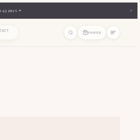
×
s 43 pays
✦
TACT
PANIER