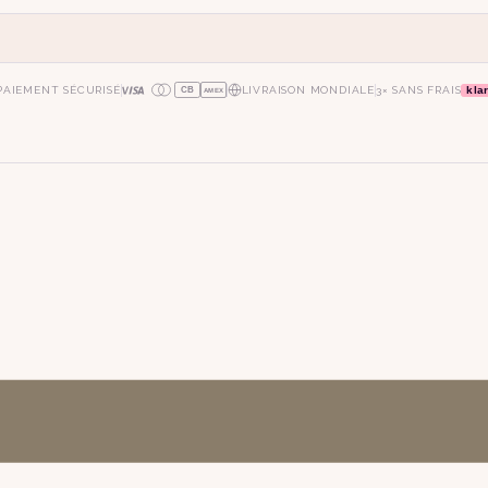
kla
PAIEMENT SÉCURISÉ
LIVRAISON MONDIALE
3× SANS FRAIS
CB
AMEX
oie
art déco
conique
lyre
lin