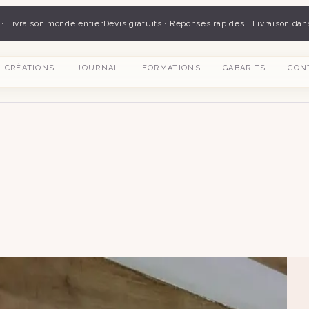
 · Livraison monde entier
Devis gratuits · Réponses rapides · Livraison dan
CRÉATIONS
JOURNAL
FORMATIONS
GABARITS
CON