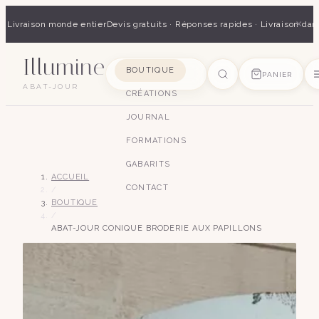
×
 · Livraison monde entier
Devis gratuits · Réponses rapides · Livraison dan
Illumine
SUGGESTIONS
BOUTIQUE
PANIER
ABAT-JOUR
CRÉATIONS
pagode
soie
art déco
conique
lyre
lin
JOURNAL
FORMATIONS
GABARITS
ACCUEIL
CONTACT
/
BOUTIQUE
/
ABAT-JOUR CONIQUE BRODERIE AUX PAPILLONS