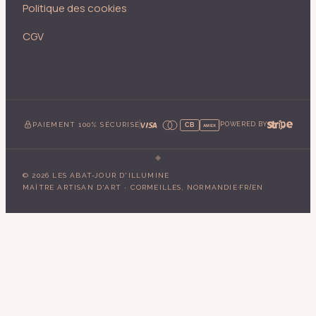
Politique des cookies
CGV
PAIEMENT 100% SÉCURISÉ
POWERED BY
CB
AMEX
©
2026
LES ABAT-JOUR D'ILLUMINE
·
/
MAÎTRE ARTISAN D'ART · CORMEILLES, NORMANDIE
FR
EN