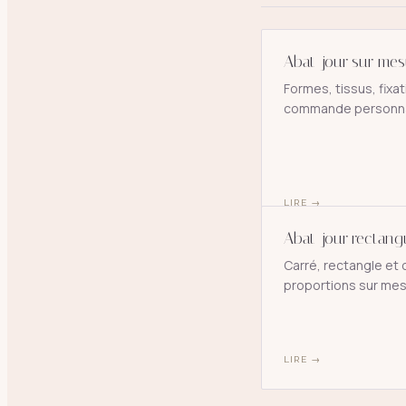
Abat-jour sur mes
Formes, tissus, fixat
commande personna
LIRE
→
Abat-jour rectangu
Carré, rectangle et o
proportions sur mes
LIRE
→