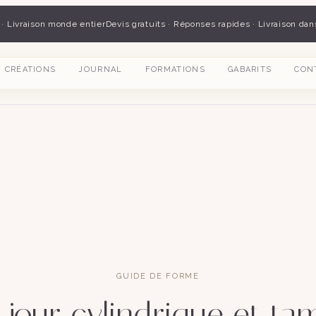
 · Livraison monde entier
Devis gratuits · Réponses rapides · Livraison dan
CRÉATIONS
JOURNAL
FORMATIONS
GABARITS
CON
GUIDE DE FORME
jour cylindrique et t