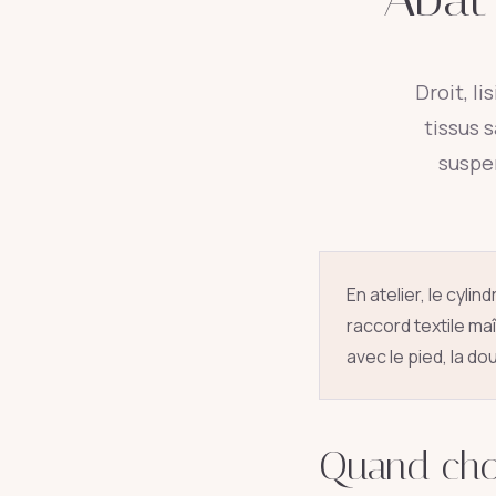
Droit, li
tissus 
suspe
En atelier, le cyli
raccord textile ma
avec le pied, la do
Quand choi