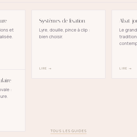
ure
Systèmes de fixation
Abat-jo
ions et
Lyre, douille, pince à clip :
Le grand
lisée.
bien choisir.
tradition
contemp
LIRE
→
LIRE
→
laire
vale :
ure.
TOUS LES GUIDES