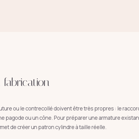
 fabrication
uture ou le contrecollé doivent être très propres : le raccord
e pagode ou un cône. Pour préparer une armature existant
et de créer un patron cylindre à taille réelle.
oie
art déco
conique
lyre
lin