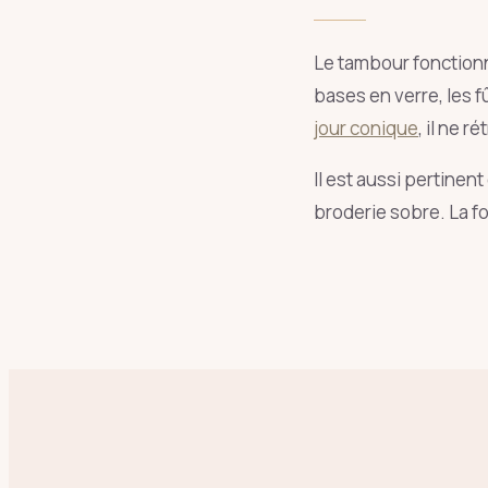
Le tambour fonctionn
bases en verre, les f
jour conique
, il ne r
Il est aussi pertinent
broderie sobre. La f