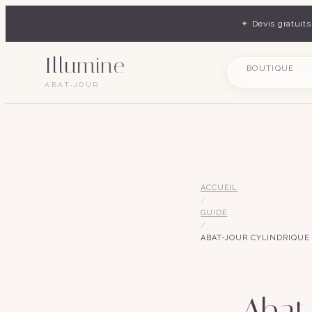
✦
Devis gratuits
Illumine
BOUTIQUE
ABAT-JOUR
ACCUEIL
/
GUIDE
/
ABAT-JOUR CYLINDRIQUE
Abat-