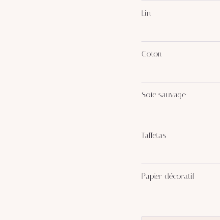
Lin
↑
↓
Coton
Soie sauvage
Taffetas
Papier décoratif