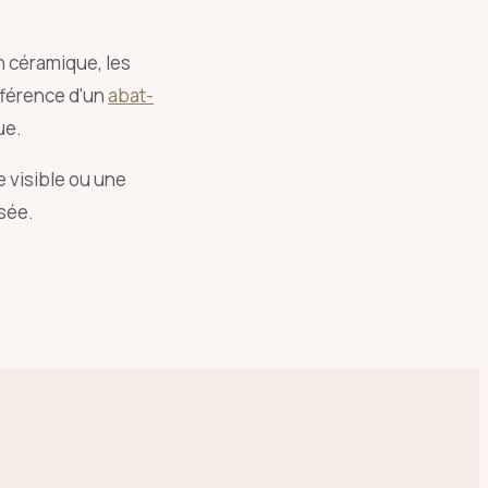
n céramique, les
ifférence d'un
abat-
ue.
ge visible ou une
sée.