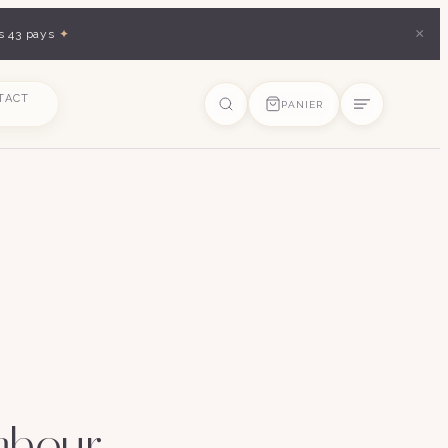
×
s 43 pays
✦
TACT
PANIER
ambour