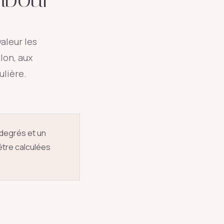
valeur les
lon, aux
lière.
0 degrés et un
 être calculées