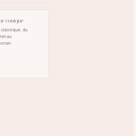
ur conique
 classique, du
nel au
orain.