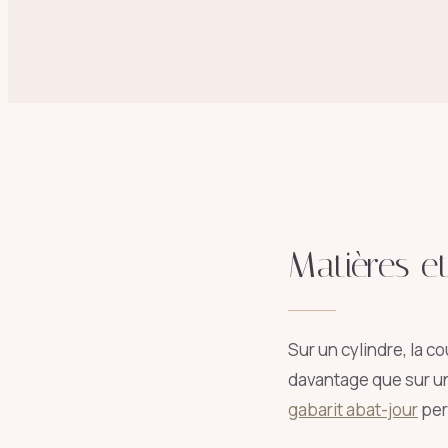
Matières et
Sur un cylindre, la co
davantage que sur un
gabarit abat-jour
perm
SUGGESTIONS
pagode
s