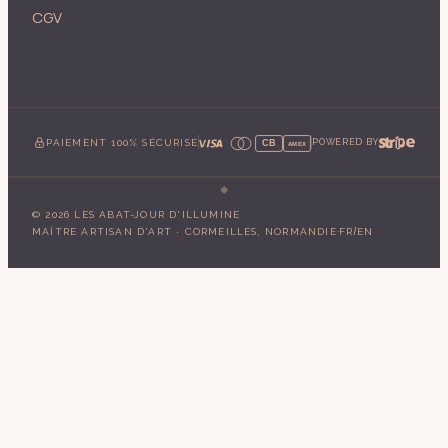
CGV
PAIEMENT 100% SÉCURISÉ
POWERED BY
CB
AMEX
©
2026
LES ABAT-JOUR D'ILLUMINE
·
/
MAÎTRE ARTISAN D'ART · CORMEILLES, NORMANDIE
FR
EN