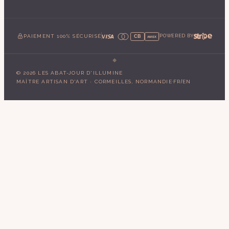
PAIEMENT 100% SÉCURISÉ
POWERED BY
CB
AMEX
©
2026
LES ABAT-JOUR D'ILLUMINE
·
/
MAÎTRE ARTISAN D'ART · CORMEILLES, NORMANDIE
FR
EN