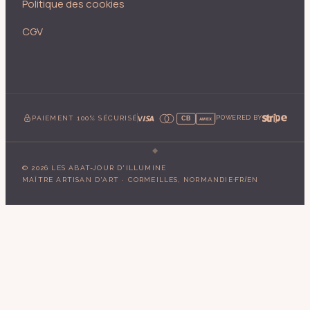
Politique des cookies
CGV
PAIEMENT 100% SÉCURISÉ
POWERED BY
CB
AMEX
©
2026
LES ABAT-JOUR D'ILLUMINE
·
/
MAÎTRE ARTISAN D'ART · CORMEILLES, NORMANDIE
FR
EN