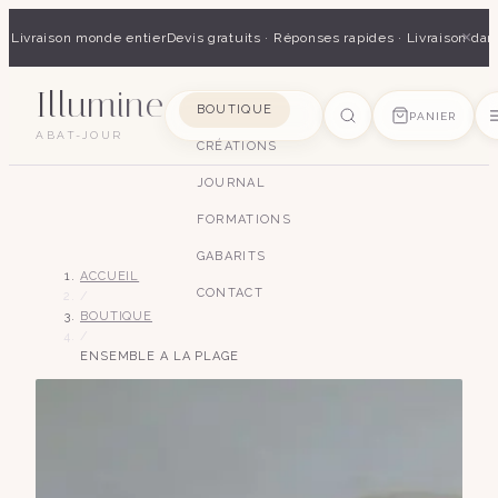
×
 · Livraison monde entier
Devis gratuits · Réponses rapides · Livraison dan
Illumine
SUGGESTIONS
BOUTIQUE
PANIER
ABAT-JOUR
CRÉATIONS
pagode
soie
art déco
conique
lyre
lin
JOURNAL
FORMATIONS
GABARITS
ACCUEIL
CONTACT
/
BOUTIQUE
/
ENSEMBLE A LA PLAGE