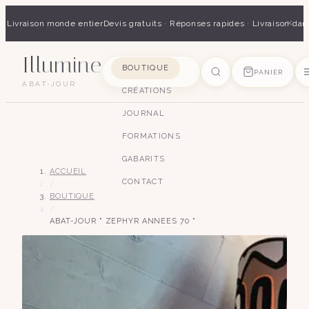
×
 · Livraison monde entier
Devis gratuits · Réponses rapides · Livraison dan
Illumine
SUGGESTIONS
BOUTIQUE
PANIER
ABAT-JOUR
CRÉATIONS
pagode
soie
art déco
conique
lyre
lin
JOURNAL
FORMATIONS
GABARITS
ACCUEIL
CONTACT
/
BOUTIQUE
/
ABAT-JOUR " ZEPHYR ANNEES 70 "