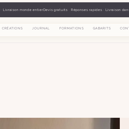
 · Livraison monde entier
Devis gratuits · Réponses rapides · Livraison dan
CRÉATIONS
JOURNAL
FORMATIONS
GABARITS
CON