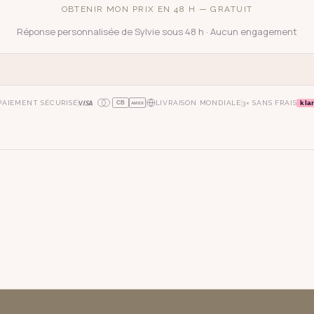
OBTENIR MON PRIX EN 48 H — GRATUIT
Réponse personnalisée de Sylvie sous 48 h · Aucun engagement
kla
PAIEMENT SÉCURISÉ
LIVRAISON MONDIALE
3× SANS FRAIS
CB
AMEX
oie
art déco
conique
lyre
lin