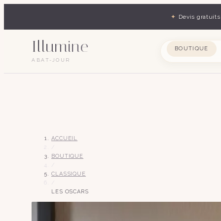
✦
Devis gratuits
Illumine
BOUTIQUE
ABAT-JOUR
ACCUEIL
/
BOUTIQUE
/
CLASSIQUE
/
LES OSCARS