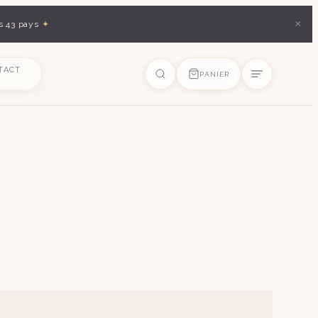
×
s 43 pays
✦
TACT
PANIER