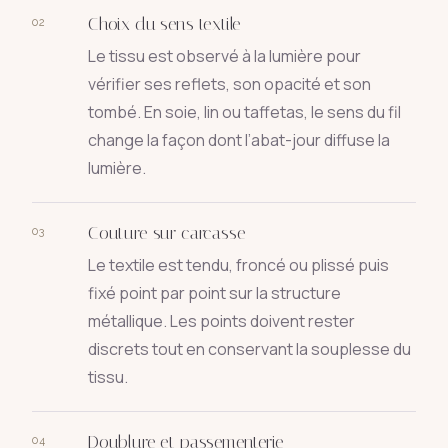
Choix du sens textile
02
Le tissu est observé à la lumière pour
vérifier ses reflets, son opacité et son
tombé. En soie, lin ou taffetas, le sens du fil
change la façon dont l’abat-jour diffuse la
lumière.
Couture sur carcasse
03
Le textile est tendu, froncé ou plissé puis
fixé point par point sur la structure
métallique. Les points doivent rester
discrets tout en conservant la souplesse du
tissu.
Doublure et passementerie
04