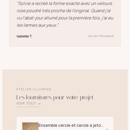
“
Sylvie a recréé la forme exacte avec un velours
rose poudré très proche de l’original. Quand j’ai
vu l’abat-jour allumé pour la première fois, j’ai eu
les larmes aux yeux.
”
Isabelle T.
Aix-en-Provence
ATELIER ILLUMINE
Les fournitures pour votre projet
VOIR TOUT →
Ensemble cercle et cercle à jetons D. 25 cm blanc - E27