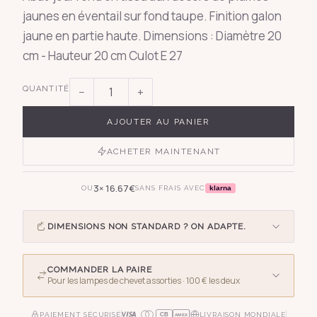
jaunes en éventail sur fond taupe. Finition galon
jaune en partie haute. Dimensions : Diamètre 20
cm - Hauteur 20 cm Culot E 27
QUANTITÉ
−
+
AJOUTER AU PANIER
ACHETER MAINTENANT
3×
16.67
€
klarna
OU
SANS FRAIS AVEC
DIMENSIONS NON STANDARD ? ON ADAPTE.
COMMANDER LA PAIRE
Pour les lampes de chevet assorties
· 100 € les deux
PAIEMENT SÉCURISÉ
LIVRAISON MONDIALE
CB
AMEX