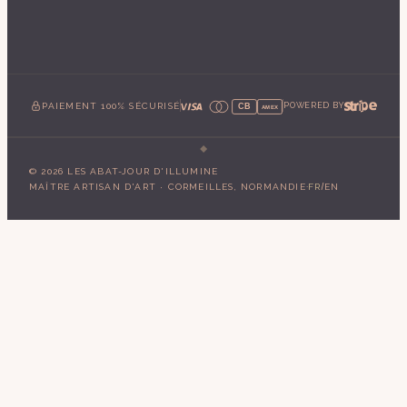
PAIEMENT 100% SÉCURISÉ
POWERED BY
CB
AMEX
©
2026
LES ABAT-JOUR D'ILLUMINE
·
/
MAÎTRE ARTISAN D'ART · CORMEILLES, NORMANDIE
FR
EN