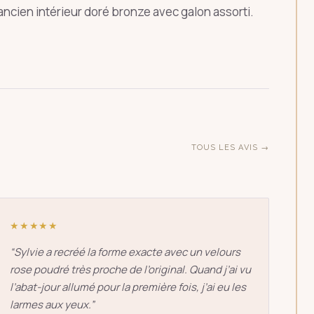
ncien intérieur doré bronze avec galon assorti.
ÉCHAP
TOUS LES AVIS →
★★★★★
“
Sylvie a recréé la forme exacte avec un velours
rose poudré très proche de l’original. Quand j’ai vu
l’abat-jour allumé pour la première fois, j’ai eu les
larmes aux yeux.
”