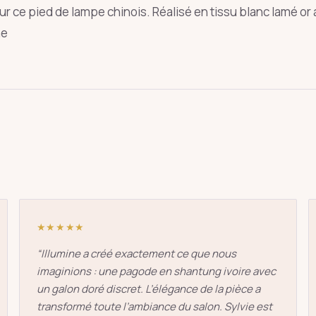
ce pied de lampe chinois. Réalisé en tissu blanc lamé or a
ne
oie
art déco
conique
lyre
lin
Entrée
Échap
★★★★★
“
Illumine a créé exactement ce que nous
imaginions : une pagode en shantung ivoire avec
un galon doré discret. L’élégance de la pièce a
transformé toute l’ambiance du salon. Sylvie est