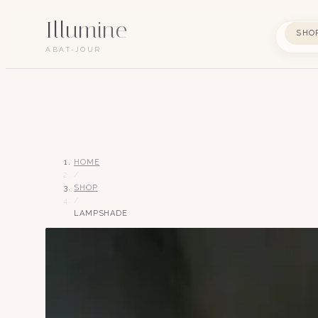
Illumine
SHO
ABAT-JOUR
HOME
/
SHOP
/
LAMPSHADE