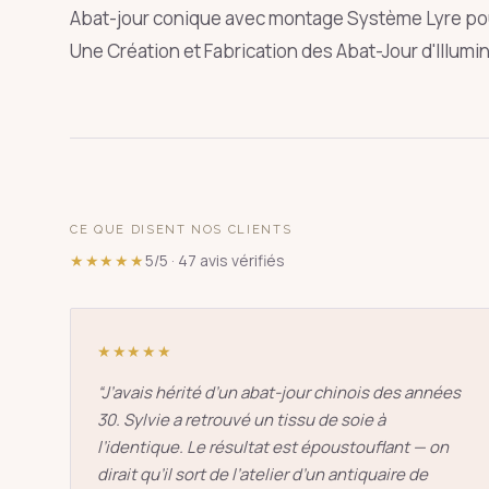
Abat-jour conique avec montage Système Lyre pour 
Une Création et Fabrication des Abat-Jour d'Illumi
SUGGESTIONS
pagode
s
↑
↓
CE QUE DISENT NOS CLIENTS
★★★★★
5/5 · 47 avis vérifiés
★★★★★
“
J’avais hérité d’un abat-jour chinois des années
30. Sylvie a retrouvé un tissu de soie à
l’identique. Le résultat est époustouflant — on
dirait qu’il sort de l’atelier d’un antiquaire de