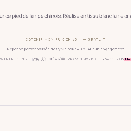
ce pied de lampe chinois. Réalisé en tissu blanc lamé or a
OBTENIR MON PRIX EN 48 H — GRATUIT
Réponse personnalisée de Sylvie sous 48 h · Aucun engagement
kla
PAIEMENT SÉCURISÉ
LIVRAISON MONDIALE
3× SANS FRAIS
CB
AMEX