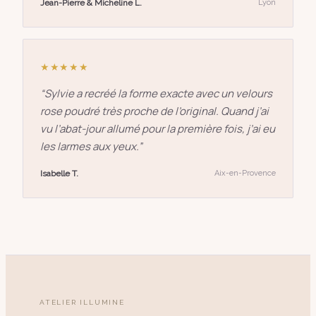
Jean-Pierre & Micheline L.
Lyon
★★★★★
“
Sylvie a recréé la forme exacte avec un velours
rose poudré très proche de l’original. Quand j’ai
vu l’abat-jour allumé pour la première fois, j’ai eu
les larmes aux yeux.
”
Isabelle T.
Aix-en-Provence
ATELIER ILLUMINE