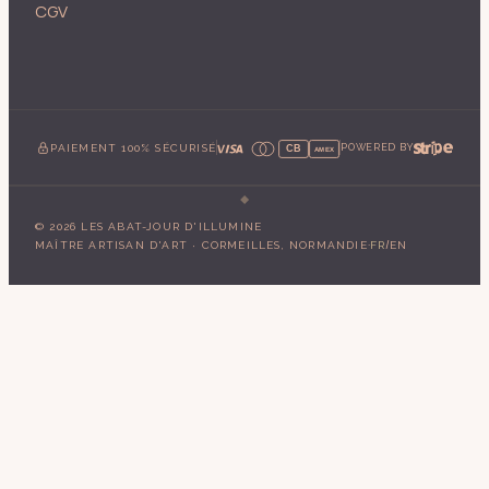
CGV
PAIEMENT 100% SÉCURISÉ
POWERED BY
CB
AMEX
©
2026
LES ABAT-JOUR D'ILLUMINE
·
/
MAÎTRE ARTISAN D'ART · CORMEILLES, NORMANDIE
FR
EN