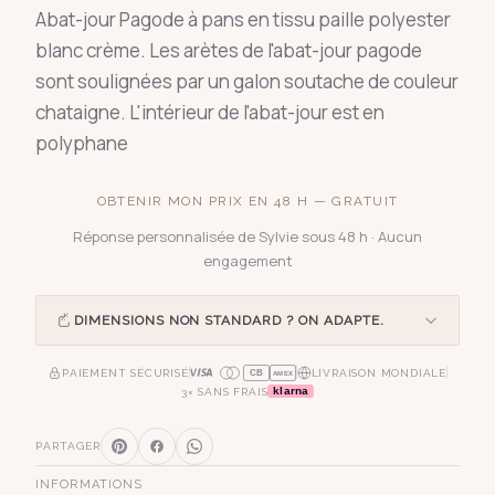
Abat-jour Pagode à pans en tissu paille polyester
blanc crème. Les arètes de l'abat-jour pagode
sont soulignées par un galon soutache de couleur
chataigne. L'intérieur de l'abat-jour est en
polyphane
OBTENIR MON PRIX EN 48 H — GRATUIT
Réponse personnalisée de Sylvie sous 48 h · Aucun
engagement
DIMENSIONS NON STANDARD ? ON ADAPTE.
PAIEMENT SÉCURISÉ
LIVRAISON MONDIALE
CB
AMEX
klarna
3× SANS FRAIS
PARTAGER
INFORMATIONS