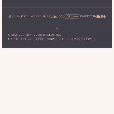
PAIEMENT 100% SÉCURISÉ
POWERED BY
CB
AMEX
©
2026
LES ABAT-JOUR D'ILLUMINE
·
/
MAÎTRE ARTISAN D'ART · CORMEILLES, NORMANDIE
FR
EN