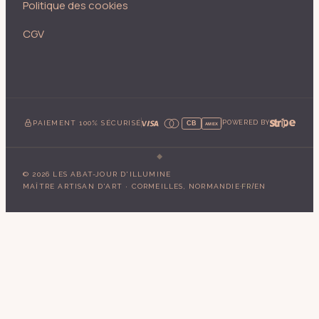
Politique des cookies
CGV
PAIEMENT 100% SÉCURISÉ
POWERED BY
CB
AMEX
©
2026
LES ABAT-JOUR D'ILLUMINE
·
/
MAÎTRE ARTISAN D'ART · CORMEILLES, NORMANDIE
FR
EN