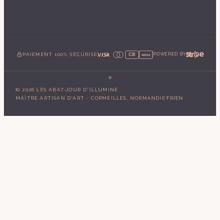
PAIEMENT 100% SÉCURISÉ
POWERED BY
CB
AMEX
©
2026
LES ABAT-JOUR D'ILLUMINE
·
/
MAÎTRE ARTISAN D'ART · CORMEILLES, NORMANDIE
FR
EN