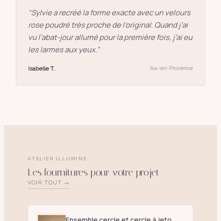
“
Sylvie a recréé la forme exacte avec un velours
rose poudré très proche de l’original. Quand j’ai
vu l’abat-jour allumé pour la première fois, j’ai eu
les larmes aux yeux.
”
Isabelle T.
Aix-en-Provence
ATELIER ILLUMINE
Les fournitures pour votre projet
VOIR TOUT →
Ensemble cercle et cercle à jetons D. 25 cm blanc - E27