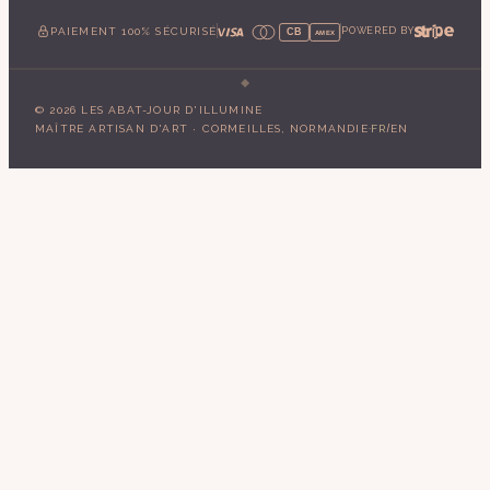
PAIEMENT 100% SÉCURISÉ
POWERED BY
CB
AMEX
©
2026
LES ABAT-JOUR D'ILLUMINE
·
/
MAÎTRE ARTISAN D'ART · CORMEILLES, NORMANDIE
FR
EN