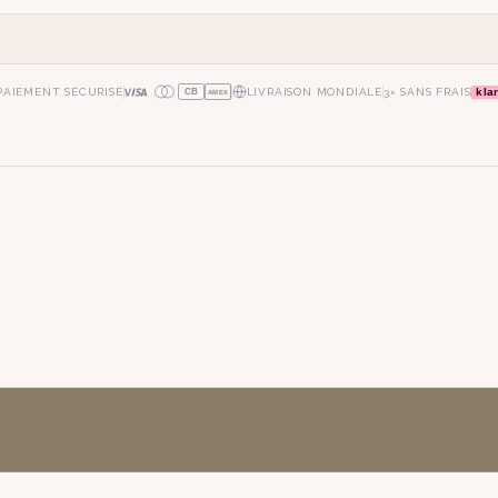
kla
PAIEMENT SÉCURISÉ
LIVRAISON MONDIALE
3× SANS FRAIS
CB
AMEX
oie
art déco
conique
lyre
lin