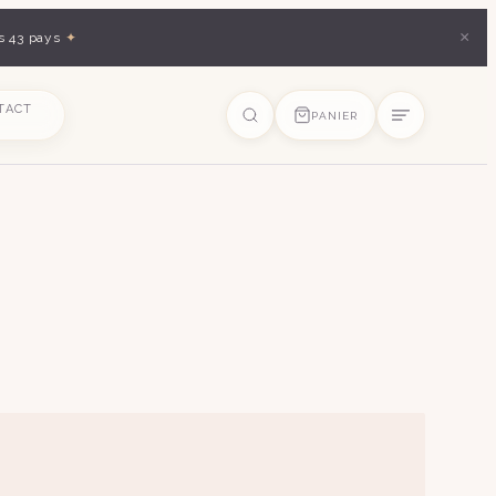
×
s 43 pays
✦
TACT
PANIER