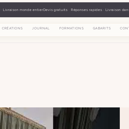
 · Livraison monde entier
Devis gratuits · Réponses rapides · Livraison dan
CRÉATIONS
JOURNAL
FORMATIONS
GABARITS
CON