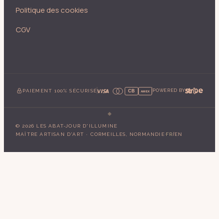
Politique des cookies
CGV
PAIEMENT 100% SÉCURISÉ
POWERED BY
CB
AMEX
©
2026
LES ABAT-JOUR D'ILLUMINE
·
/
MAÎTRE ARTISAN D'ART · CORMEILLES, NORMANDIE
FR
EN