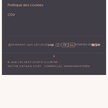
Politique des cookies
CGV
PAIEMENT 100% SÉCURISÉ
POWERED BY
CB
AMEX
©
2026
LES ABAT-JOUR D'ILLUMINE
·
/
MAÎTRE ARTISAN D'ART · CORMEILLES, NORMANDIE
FR
EN