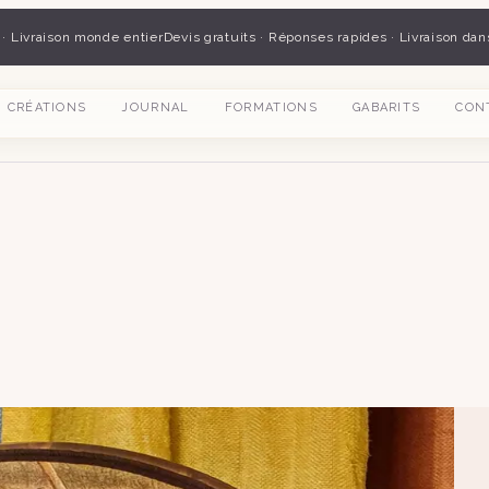
 · Livraison monde entier
Devis gratuits · Réponses rapides · Livraison dan
CRÉATIONS
JOURNAL
FORMATIONS
GABARITS
CON