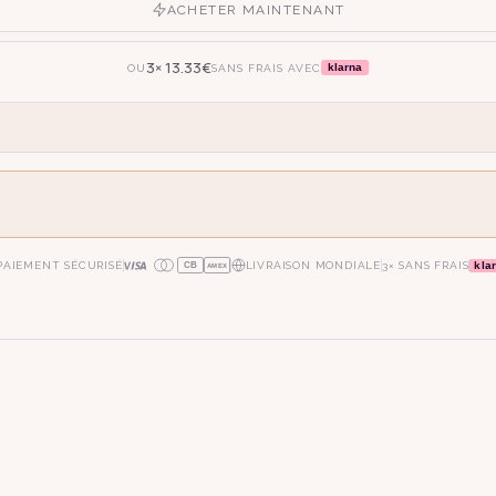
ACHETER MAINTENANT
3×
13.33
€
klarna
OU
SANS FRAIS AVEC
kla
PAIEMENT SÉCURISÉ
LIVRAISON MONDIALE
3× SANS FRAIS
CB
AMEX
oie
art déco
conique
lyre
lin