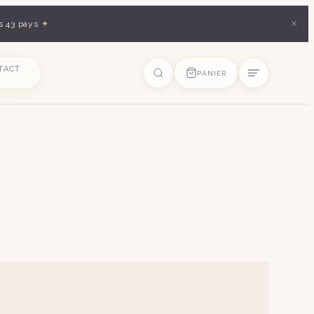
×
s 43 pays
✦
TACT
PANIER