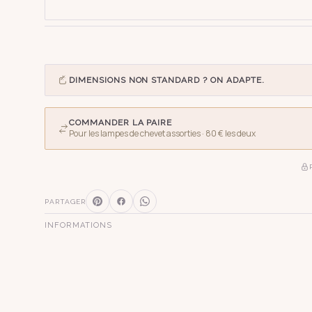
DIMENSIONS NON STANDARD ? ON ADAPTE.
COMMANDER LA PAIRE
Pour les lampes de chevet assorties
· 80 € les deux
PARTAGER
INFORMATIONS
SUGGESTIONS
pagode
s