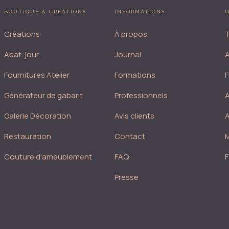
BOUTIQUE & CRÉATIONS
INFORMATIONS
G
Créations
À propos
T
Abat-jour
Journal
A
Fournitures Atelier
Formations
F
Générateur de gabarit
Professionnels
A
Galerie Décoration
Avis clients
A
Restauration
Contact
M
Couture d'ameublement
FAQ
F
Presse