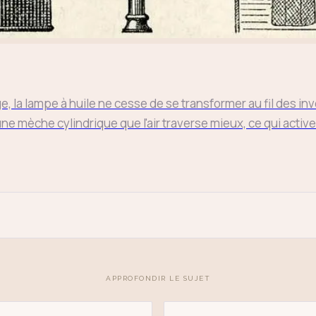
, la lampe à huile ne cesse de se transformer au fil des in
e mèche cylindrique que l'air traverse mieux, ce qui active
oie
art déco
conique
lyre
lin
Entrée
Échap
APPROFONDIR LE SUJET