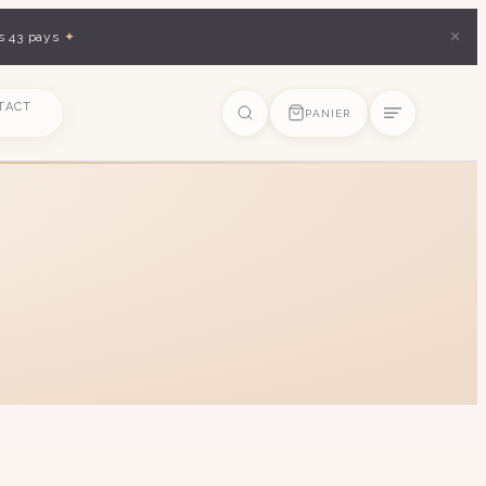
×
s 43 pays
✦
TACT
PANIER