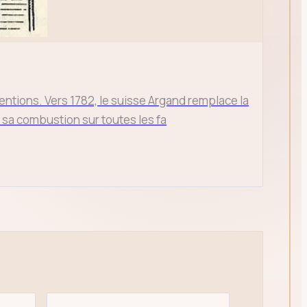
ventions. Vers 1782, le suisse Argand remplace la
 sa combustion sur toutes les fa
ÉCHAP