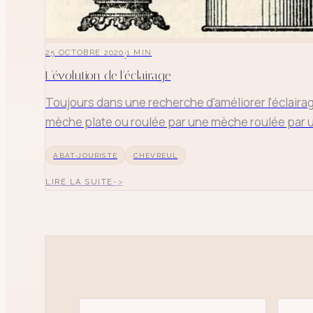
·
25 OCTOBRE 2020
1
MIN
L'évolution de l'éclairage
Toujours dans une recherche d'améliorer l'éclairage
mèche plate ou roulée par une mèche roulée par un
ABAT-JOURISTE
CHEVREUL
SUGGESTIONS
LIRE LA SUITE
pagode
s
↑
↓