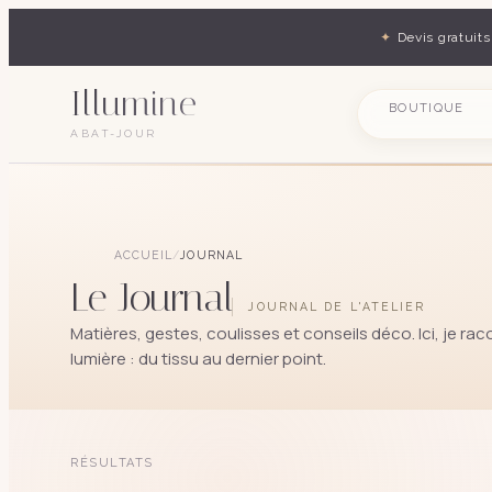
✦
Devis gratuits
Illumine
BOUTIQUE
ABAT-JOUR
ACCUEIL
/
JOURNAL
Le Journal
JOURNAL DE L'ATELIER
Matières, gestes, coulisses et conseils déco. Ici, je raco
lumière : du tissu au dernier point.
RÉSULTATS