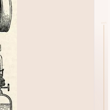
100
%