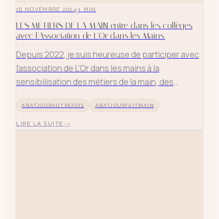
·
18 NOVEMBRE 2024
1
MIN
LES METIERS DE LA MAIN entre dans les collèges
avec l'Association de L'Or dans les Mains.
Depuis 2022, je suis heureuse de participer avec
l'association de L'Or dans les mains à la
sensibilisation des métiers de la main, des
métiers d'art auprès des collègiens pour leur
ABATJOURAUTREFOIS
ABATJOURFAITMAIN
montrer d'autres chemins.
LIRE LA SUITE