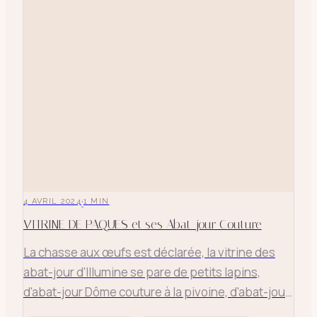
·
4 AVRIL 2024
1
MIN
VITRINE DE PAQUES et ses Abat-jour Couture
La chasse aux œufs est déclarée, la vitrine des
abat-jour d'Illumine se pare de petits lapins,
d'abat-jour Dôme couture à la pivoine, d'abat-jour
et suspension en lin blanc de Normandie parés de