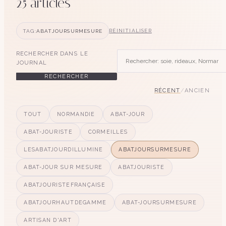
25
article
s
TAG:
ABATJOURSURMESURE
RÉINITIALISER
RECHERCHER DANS LE
JOURNAL
RECHERCHER
RÉCENT
/
ANCIEN
TOUT
NORMANDIE
ABAT-JOUR
ABAT-JOURISTE
CORMEILLES
LESABATJOURDILLUMINE
ABATJOURSURMESURE
ABAT-JOUR SUR MESURE
ABATJOURISTE
ABATJOURISTEFRANÇAISE
ABATJOURHAUTDEGAMME
ABAT-JOURSURMESURE
ARTISAN D'ART