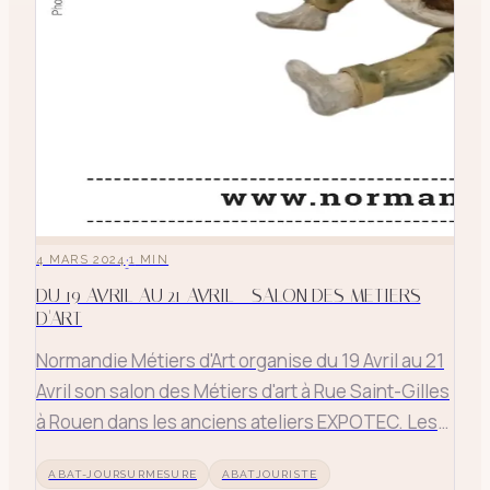
·
4 MARS 2024
1
MIN
DU 19 AVRIL AU 21 AVRIL - SALON DES METIERS
D'ART
Normandie Métiers d'Art organise du 19 Avril au 21
Avril son salon des Métiers d'art à Rue Saint-Gilles
à Rouen dans les anciens ateliers EXPOTEC. Les
abat-jour d'Illumine expose parmi 20 artisans d'art
ABAT-JOURSURMESURE
ABATJOURISTE
aux métiers tous très différents.