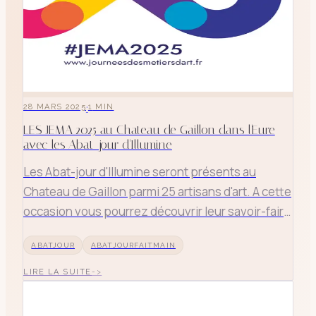
·
28 MARS 2025
1
MIN
LES JEMA 2025 au Chateau de Gaillon dans l'Eure
avec les Abat-jour d'Illumine
Les Abat-jour d'Illumine seront présents au
Chateau de Gaillon parmi 25 artisans d'art. A cette
occasion vous pourrez découvrir leur savoir-faire
et leurs créations originales. Durant ces 3 jours,
ABATJOUR
ABATJOURFAITMAIN
j'effectuerai des démonstrations autour de l'abat-
jour.
LIRE LA SUITE