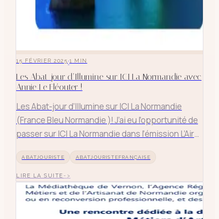
·
15 FÉVRIER 2025
1
MIN
Les Abat-jour d’Illumine sur ICI La Normandie avec
Annie Le Fléouter !
Les Abat-jour d’Illumine sur ICI La Normandie
(France Bleu Normandie )! J’ai eu l’opportunité de
passer sur ICI La Normandie dans l’émission L’Air
du Temps Normand ! 🎙️✨ Le 13 février 2025 , j’ai pu
ABATJOURISTE
ABATJOURISTEFRANÇAISE
partager mon projet Les Abat-jour d’Illumine , une
aventure où l’artisanat et la créativité s’entrem
LIRE LA SUITE