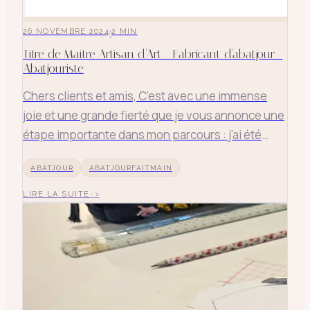
·
26 NOVEMBRE 2024
2
MIN
Titre de Maitre Artisan d'Art - Fabricant d'abatjour -
Abatjouriste
Chers clients et amis, C'est avec une immense
joie et une grande fierté que je vous annonce une
étape importante dans mon parcours : j'ai été
promue Maître Artisan d'Art. Ce titre prestigieux,
ABATJOUR
ABATJOURFAITMAIN
décerné par les Chambres de Métiers et de
l'Artisanat, représente une reconnaissance
LIRE LA SUITE
officielle de mon savo