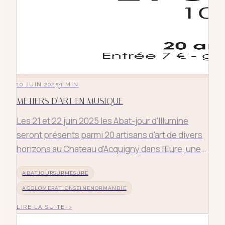
·
10 JUIN 2025
1
MIN
METIERS D'ART EN MUSIQUE
Les 21 et 22 juin 2025 les Abat-jour d'Illumine
seront présents parmi 20 artisans d'art de divers
horizons au Chateau d'Acquigny dans l'Eure, une
belle occasion de découvrir ce jardin remarquable
ABATJOURSURMESURE
aux essences rares. 2 concerts de tendance
différentes vous seront proposés à l'orangerie du
AGGLOMERATIONSEINENORMANDIE
Chateau à l
LIRE LA SUITE