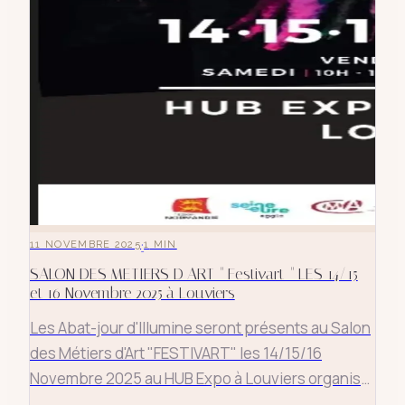
·
11 NOVEMBRE 2025
1
MIN
SALON DES METIERS D ART " Festivart " LES 14/15
et 16 Novembre 2025 à Louviers
Les Abat-jour d'Illumine seront présents au Salon
des Métiers d'Art "FESTIVART" les 14/15/16
Novembre 2025 au HUB Expo à Louviers organisé
par la Chambre des Métiers de Normandie.