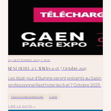
·
29 SEPTEMBRE 2025
1
MIN
REST HOTEL à CAEN les 6 et 7 Octobre 2025
Les Abat-jour d'Illumine seront présents au Salon
professionnel Rest hotel les 6 et 7 Octobre 2025.
ABATJOURSURMESURE
CAEN
LIRE LA SUITE