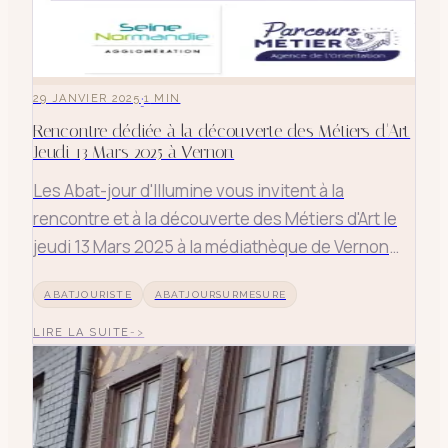
·
29 JANVIER 2025
1
MIN
Rencontre dédiée à la découverte des Métiers d'Art
Jeudi 13 Mars 2025 à Vernon
Les Abat-jour d'Illumine vous invitent à la
rencontre et à la découverte des Métiers d'Art le
jeudi 13 Mars 2025 à la médiathèque de Vernon
dans l'Eure. Discutions, rencontres et
ABATJOURISTE
ABATJOURSURMESURE
démonstrations. Un évènement avec le soutien
de la Région Normandie , Métiers d'art Normandie,
LIRE LA SUITE
la CMA Normandie et l'Aggl