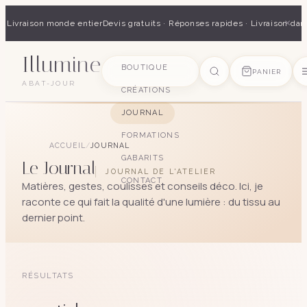
×
 · Livraison monde entier
Devis gratuits · Réponses rapides · Livraison dan
Illumine
SUGGESTIONS
BOUTIQUE
PANIER
ABAT-JOUR
CRÉATIONS
pagode
soie
art déco
conique
lyre
lin
JOURNAL
FORMATIONS
ACCUEIL
/
JOURNAL
GABARITS
Le Journal
JOURNAL DE L'ATELIER
CONTACT
Matières, gestes, coulisses et conseils déco. Ici, je
raconte ce qui fait la qualité d'une lumière : du tissu au
dernier point.
RÉSULTATS