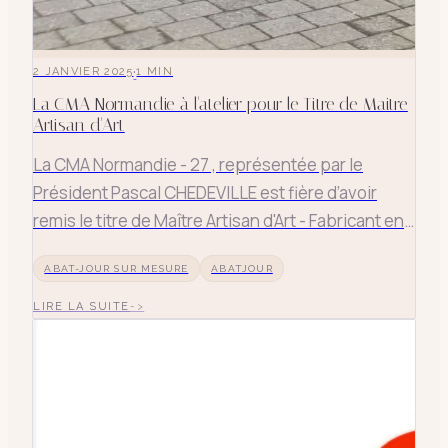
·
2 JANVIER 2025
1
MIN
La CMA Normandie à l'atelier pour le Titre de Maitre
Artisan d'Art
La CMA Normandie - 27 , représentée par le
Président Pascal CHEDEVILLE est fière d’avoir
remis le titre de Maître Artisan d'Art - Fabricant en
Abat-Jour à Sylvie LEMARCHAND - dirigeante de
ABAT-JOUR SUR MESURE
ABATJOUR
Les Abat-Jour d'Illumin e à #cormeille s Un
magnifique moment partagé aux côté de la Mairie
LIRE LA SUITE
- Communauté de Com