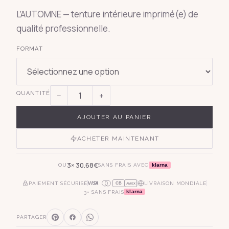
L’AUTOMNE — tenture intérieure imprimé(e) de
qualité professionnelle.
FORMAT
QUANTITÉ
−
+
AJOUTER AU PANIER
ACHETER MAINTENANT
3×
30.68
€
klarna
OU
SANS FRAIS AVEC
PAIEMENT SÉCURISÉ
LIVRAISON MONDIALE
CB
AMEX
klarna
3× SANS FRAIS
PARTAGER