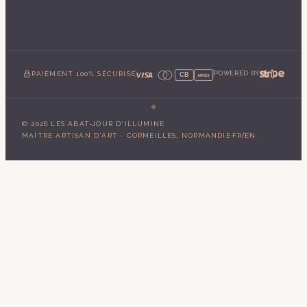
PAIEMENT 100% SÉCURISÉ
POWERED BY
CB
AMEX
©
2026
LES ABAT-JOUR D'ILLUMINE
·
/
MAÎTRE ARTISAN D'ART · CORMEILLES, NORMANDIE
FR
EN