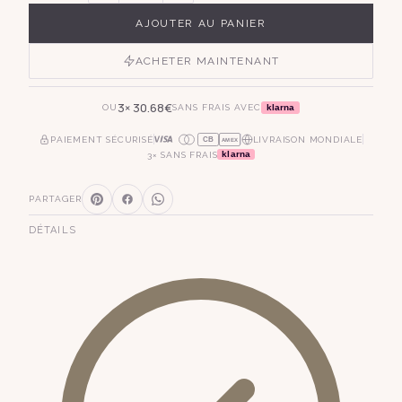
AJOUTER AU PANIER
ACHETER MAINTENANT
3×
30.68
€
klarna
OU
SANS FRAIS AVEC
PAIEMENT SÉCURISÉ
LIVRAISON MONDIALE
CB
AMEX
klarna
3× SANS FRAIS
PARTAGER
DÉTAILS