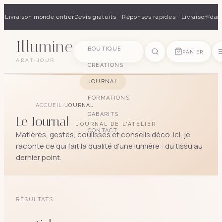
×
 · Livraison monde entier
Devis gratuits · Réponses rapides · Livraison dan
Illumine
SUGGESTIONS
BOUTIQUE
PANIER
ABAT-JOUR
CRÉATIONS
pagode
soie
art déco
conique
lyre
lin
JOURNAL
FORMATIONS
ACCUEIL
/
JOURNAL
GABARITS
Le Journal
JOURNAL DE L'ATELIER
CONTACT
Matières, gestes, coulisses et conseils déco. Ici, je
raconte ce qui fait la qualité d'une lumière : du tissu au
dernier point.
RÉSULTATS