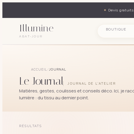
✦
Devis gratuits
Illumine
BOUTIQUE
ABAT-JOUR
ACCUEIL
/
JOURNAL
Le Journal
JOURNAL DE L'ATELIER
Matières, gestes, coulisses et conseils déco. Ici, je raco
lumière : du tissu au dernier point.
RÉSULTATS