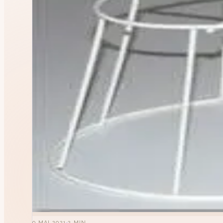
SUGGESTIONS
·
pagode
s
9 MAI 2021
2
MIN