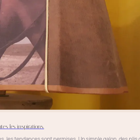
tes les inspirations.
folies, les tendances sont permises. Un simple galon, des pli