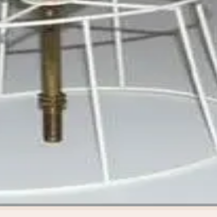
oie
art déco
conique
lyre
lin