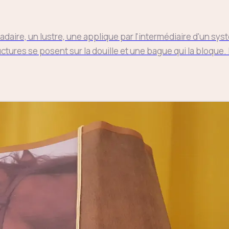
Entrée
Échap
adaire, un lustre, une applique par l'intermédiaire d'un sys
uctures se posent sur la douille et une bague qui la bloque.