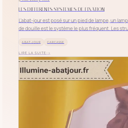
LES DIFFERENTS SYSTEMES DE FIXATION
↑
↓
L'abat-jour est posé sur un pied de lampe, un lamp
de douille est le système le plus fréquent. Les str
ABAT-JOUR
CARCASSE
LIRE LA SUITE