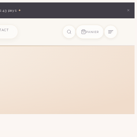
×
s 43 pays
✦
TACT
PANIER