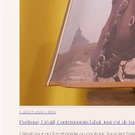
·
1 AOÛT 2020
1
MIN
Poétique, Créatif, Contemporain l'abat-jour est de tou
L'abat-jour qu'il soit rigide ou couture, tous les 