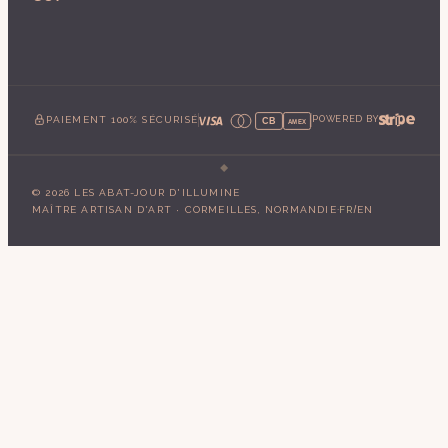
PAIEMENT 100% SÉCURISÉ
POWERED BY
CB
AMEX
©
2026
LES ABAT-JOUR D'ILLUMINE
·
/
MAÎTRE ARTISAN D'ART · CORMEILLES, NORMANDIE
FR
EN