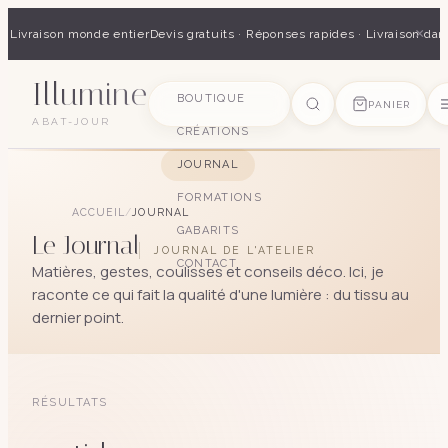
×
 · Livraison monde entier
Devis gratuits · Réponses rapides · Livraison dan
Illumine
SUGGESTIONS
BOUTIQUE
PANIER
ABAT-JOUR
CRÉATIONS
pagode
soie
art déco
conique
lyre
lin
JOURNAL
FORMATIONS
ACCUEIL
/
JOURNAL
GABARITS
Le Journal
JOURNAL DE L'ATELIER
CONTACT
Matières, gestes, coulisses et conseils déco. Ici, je
raconte ce qui fait la qualité d'une lumière : du tissu au
dernier point.
RÉSULTATS