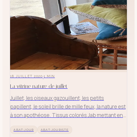
·
18 JUILLET 2020
1
MIN
La vitrine nature de juillet
Juillet, les oiseaux gazouillent, les petits
papillent, le soleil brille de mille feux, la nature est
à son apothéose. Tissus colorés Jab mettant en
splendeur notre nature. Coussins de velours et
ABAT-JOUR
ABAT-JOURISTE
coton rectangulaire "En fil d'Indienne" Abat-jour