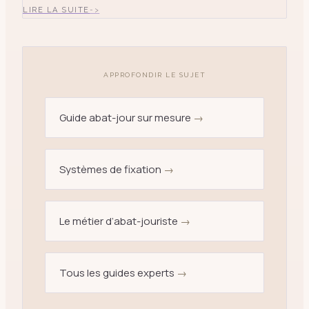
pyramide en doupion de soie sauvage ivoire avec
LIRE LA SUITE
montag
APPROFONDIR LE SUJET
Guide abat-jour sur mesure
→
Systèmes de fixation
→
Le métier d’abat-jouriste
→
Tous les guides experts
→