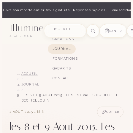
×
 · Livraison monde entier
Devis gratuits · Réponses rapides · Livraison dan
Illumine
SUGGESTIONS
BOUTIQUE
PANIER
ABAT-JOUR
CRÉATIONS
pagode
soie
art déco
conique
lyre
lin
JOURNAL
FORMATIONS
GABARITS
ACCUEIL
CONTACT
/
JOURNAL
/
LES 8 ET 9 AOUT 2015.. LES ESTIVALES DU BEC.. LE
BEC HELLOUIN
·
1 AOÛT 2015
1
MIN
COPIER
les 8 et 9 Aout 2015.. Les