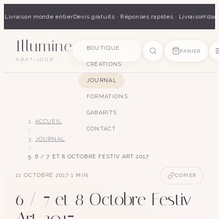
×
 · Livraison monde entier
Devis gratuits · Réponses rapides · Livraison dan
Illumine
SUGGESTIONS
BOUTIQUE
PANIER
ABAT-JOUR
CRÉATIONS
pagode
soie
art déco
conique
lyre
lin
JOURNAL
FORMATIONS
GABARITS
ACCUEIL
CONTACT
/
JOURNAL
/
6 / 7 ET 8 OCTOBRE FESTIV ART 2017
·
11 OCTOBRE 2017
1
MIN
COPIER
6 / 7 et 8 Octobre Festiv
Art 2017