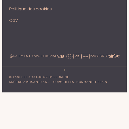
Politique des cookies
CGV
PAIEMENT 100% SÉCURISÉ
POWERED BY
CB
AMEX
©
2026
LES ABAT-JOUR D'ILLUMINE
·
/
MAÎTRE ARTISAN D'ART · CORMEILLES, NORMANDIE
FR
EN