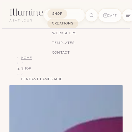
Illumine
SHOP
CART
ABAT-JOUR
CREATIONS
SUGGESTIONS
WORKSHOPS
pagode
soie
art déco
conique
lyre
TEMPLATES
lin
CONTACT
HOME
/
SHOP
/
PENDANT LAMPSHADE