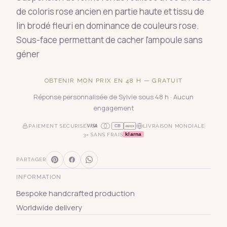
de coloris rose ancien en partie haute et tissu de
lin brodé fleuri en dominance de couleurs rose.
Sous-face permettant de cacher l'ampoule sans
géner
OBTENIR MON PRIX EN 48 H — GRATUIT
Réponse personnalisée de Sylvie sous 48 h · Aucun
engagement
PAIEMENT SÉCURISÉ
LIVRAISON MONDIALE
CB
AMEX
klarna
3× SANS FRAIS
PARTAGER
INFORMATION
Bespoke handcrafted production
Worldwide delivery