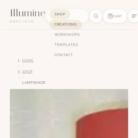
Illumine
SHOP
CART
ABAT-JOUR
CREATIONS
SUGGESTIONS
WORKSHOPS
pagode
soie
art déco
conique
lyre
TEMPLATES
lin
CONTACT
HOME
/
SHOP
/
LAMPSHADE