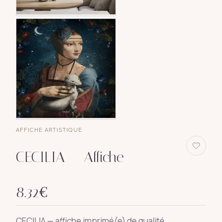
AFFICHE ARTISTIQUE
CECILIA — Affiche
8.32
€
CECILIA — affiche imprimé(e) de qualité