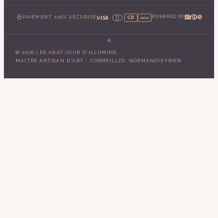
PAIEMENT 100% SÉCURISÉ
POWERED BY
CB
AMEX
©
2026
LES ABAT-JOUR D'ILLUMINE
·
/
MAÎTRE ARTISAN D'ART · CORMEILLES, NORMANDIE
FR
EN