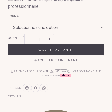
professionnelle.
FORMAT
QUANTITÉ
−
+
AJOUTER AU PANIER
ACHETER MAINTENANT
PAIEMENT SÉCURISÉ
LIVRAISON MONDIALE
CB
AMEX
klarna
3× SANS FRAIS
PARTAGER
DÉTAILS