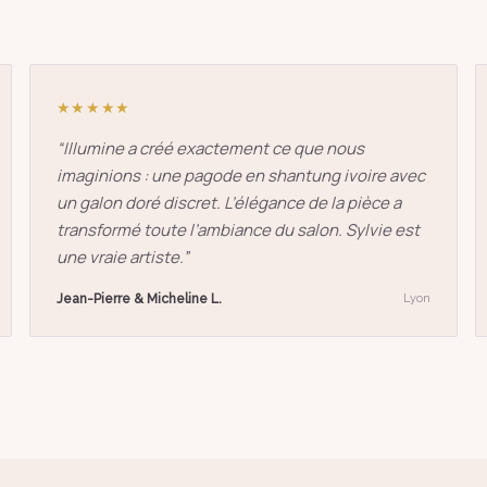
oie
art déco
conique
lyre
lin
Entrée
Échap
★★★★★
“
Illumine a créé exactement ce que nous
imaginions : une pagode en shantung ivoire avec
un galon doré discret. L’élégance de la pièce a
transformé toute l’ambiance du salon. Sylvie est
une vraie artiste.
”
Jean-Pierre & Micheline L.
Lyon