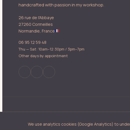
handcrafted with passion in my workshop.
26 rue de l'Abbaye
27260 Cormeilles
Normandie, France
06 95 12 59 48
Thu — Sat: 10am–12:30pm / 3pm–7pm
Other days by appointment
We use analytics cookies (Google Analytics) to under
©
2026
LES ABAT-JOUR D'ILLUMINE