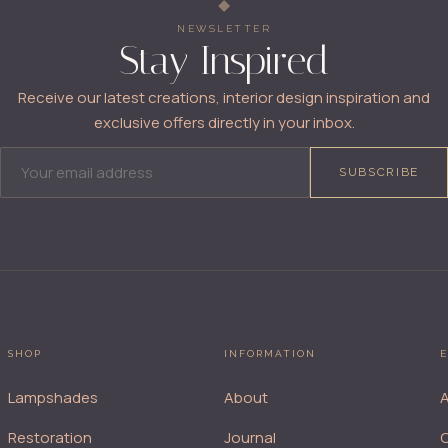
NEWSLETTER
Stay Inspired
Receive our latest creations, interior design inspiration and
exclusive offers directly in your inbox.
EMAIL ADDRESS
SUBSCRIBE
SHOP
INFORMATION
E
Lampshades
About
A
Restoration
Journal