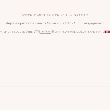
OBTENIR MON PRIX EN 48 H — GRATUIT
Réponse personnalisée de Sylvie sous 48 h · Aucun engagement
kla
PAIEMENT SÉCURISÉ
LIVRAISON MONDIALE
3× SANS FRAIS
CB
AMEX