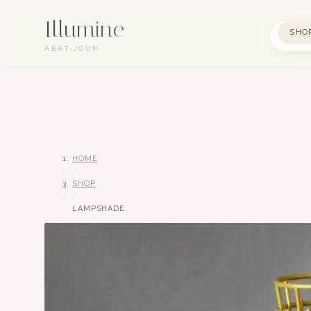
Illumine
SHO
ABAT-JOUR
HOME
/
SHOP
/
LAMPSHADE