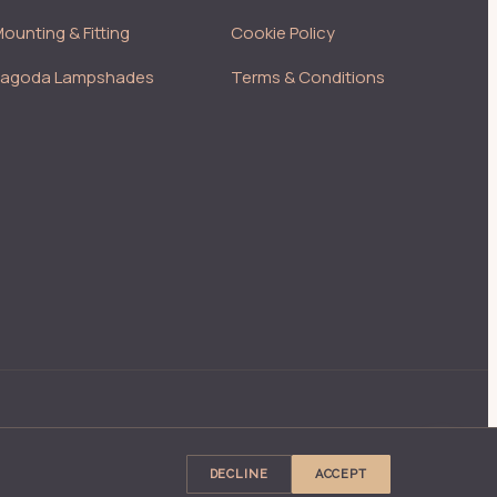
ounting & Fitting
Cookie Policy
Pagoda Lampshades
Terms & Conditions
DECLINE
ACCEPT
·
/
MASTER ARTISAN · CORMEILLES, NORMANDY, FRANCE
FR
EN