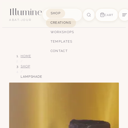
Illumine
SHOP
CART
ABAT-JOUR
CREATIONS
SUGGESTIONS
WORKSHOPS
pagode
soie
art déco
conique
lyre
TEMPLATES
lin
CONTACT
HOME
/
SHOP
/
LAMPSHADE