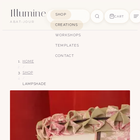
Illumine
SHOP
CART
ABAT-JOUR
CREATIONS
SUGGESTIONS
WORKSHOPS
pagode
soie
art déco
conique
lyre
TEMPLATES
lin
CONTACT
HOME
/
SHOP
/
LAMPSHADE