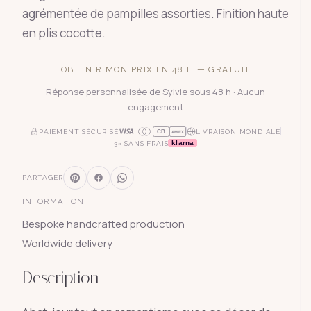
agrémentée de pampilles assorties. Finition haute
en plis cocotte.
OBTENIR MON PRIX EN 48 H — GRATUIT
Réponse personnalisée de Sylvie sous 48 h · Aucun
engagement
PAIEMENT SÉCURISÉ
LIVRAISON MONDIALE
CB
AMEX
klarna
3× SANS FRAIS
PARTAGER
INFORMATION
Bespoke handcrafted production
Worldwide delivery
Description