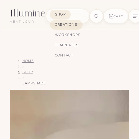
Illumine
SHOP
CART
ABAT-JOUR
CREATIONS
SUGGESTIONS
WORKSHOPS
pagode
soie
art déco
conique
lyre
TEMPLATES
lin
CONTACT
HOME
/
SHOP
/
LAMPSHADE