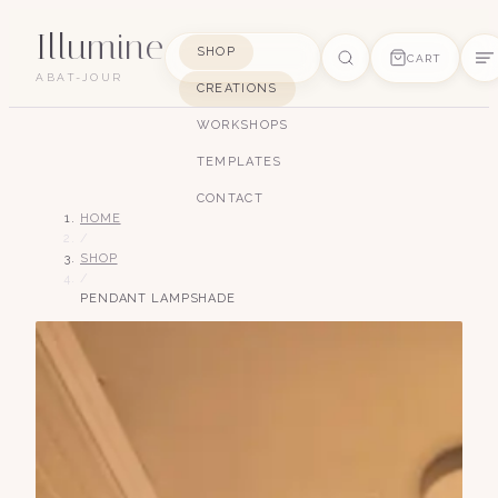
Illumine
SHOP
CART
ABAT-JOUR
CREATIONS
SUGGESTIONS
WORKSHOPS
pagode
soie
art déco
conique
lyre
TEMPLATES
lin
CONTACT
HOME
/
SHOP
/
PENDANT LAMPSHADE