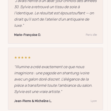
“
J’avais hérité d’un abat-jour chinois des années
30. Sylvie a retrouvé un tissu de soie à
l’identique. Le résultat est époustouflant — on
dirait qu’il sort de l’atelier d’un antiquaire de
luxe.
”
Marie-Françoise D.
Paris 16e
★★★★★
“
Illumine a créé exactement ce que nous
imaginions : une pagode en shantung ivoire
avec un galon doré discret. L’élégance de la
pièce a transformé toute l’ambiance du salon.
Sylvie est une vraie artiste.
”
Jean-Pierre & Micheline L.
Lyon