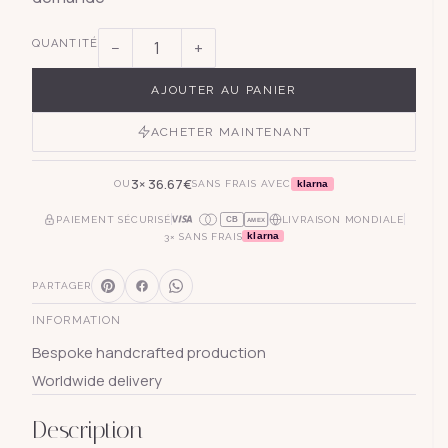
QUANTITÉ
−
+
AJOUTER AU PANIER
ACHETER MAINTENANT
3×
36.67
€
klarna
OU
SANS FRAIS AVEC
PAIEMENT SÉCURISÉ
LIVRAISON MONDIALE
CB
AMEX
klarna
3× SANS FRAIS
PARTAGER
INFORMATION
Bespoke handcrafted production
Worldwide delivery
Description