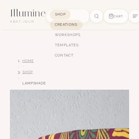
Illumine
SHOP
CART
ABAT-JOUR
CREATIONS
SUGGESTIONS
WORKSHOPS
pagode
soie
art déco
conique
lyre
TEMPLATES
lin
CONTACT
HOME
/
SHOP
/
LAMPSHADE