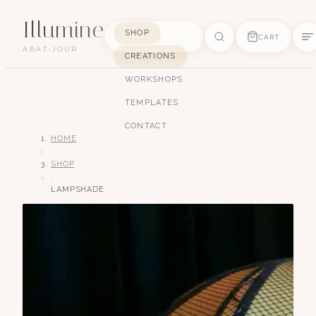
Illumine
SHOP
CART
ABAT-JOUR
CREATIONS
SUGGESTIONS
WORKSHOPS
pagode
soie
art déco
conique
lyre
TEMPLATES
lin
CONTACT
HOME
/
SHOP
/
LAMPSHADE