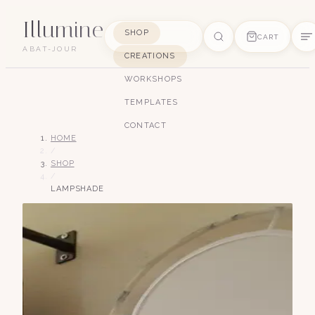
Illumine
SHOP
CART
ABAT-JOUR
CREATIONS
SUGGESTIONS
WORKSHOPS
pagode
soie
art déco
conique
lyre
TEMPLATES
lin
CONTACT
HOME
/
SHOP
/
LAMPSHADE