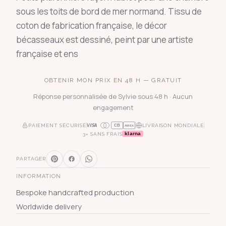
sous les toits de bord de mer normand. Tissu de
coton de fabrication française, le décor
bécasseaux est dessiné, peint par une artiste
française et ens
OBTENIR MON PRIX EN 48 H — GRATUIT
Réponse personnalisée de Sylvie sous 48 h · Aucun
engagement
PAIEMENT SÉCURISÉ
LIVRAISON MONDIALE
CB
AMEX
klarna
3× SANS FRAIS
PARTAGER
INFORMATION
Bespoke handcrafted production
Worldwide delivery