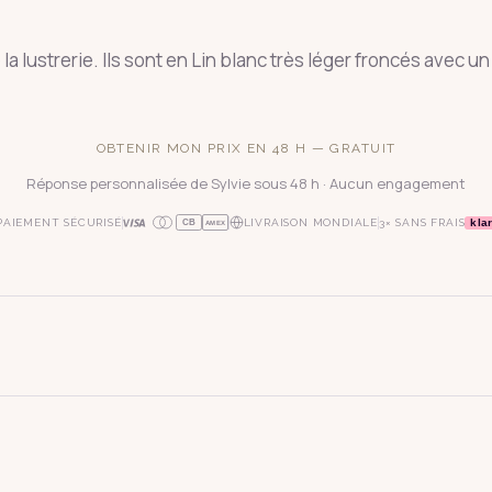
a lustrerie. Ils sont en Lin blanc très léger froncés avec un 
OBTENIR MON PRIX EN 48 H — GRATUIT
Réponse personnalisée de Sylvie sous 48 h · Aucun engagement
kla
PAIEMENT SÉCURISÉ
LIVRAISON MONDIALE
3× SANS FRAIS
CB
AMEX