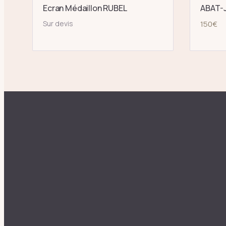
Ecran Médaillon RUBEL
ABAT-J
Sur devis
150
€