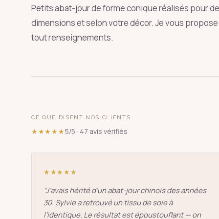
Petits abat-jour de forme conique réalisés pour de l
dimensions et selon votre décor. Je vous propose 
tout renseignements.
SUGGESTIONS
pagode
s
↑
↓
CE QUE DISENT NOS CLIENTS
★★★★★
5/5 · 47 avis vérifiés
★★★★★
“
J’avais hérité d’un abat-jour chinois des années
30. Sylvie a retrouvé un tissu de soie à
l’identique. Le résultat est époustouflant — on