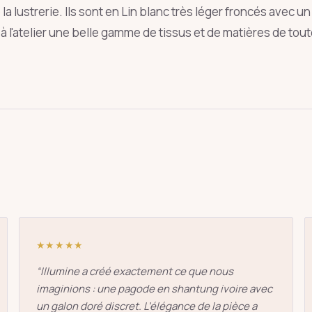
a lustrerie. Ils sont en Lin blanc très léger froncés avec un 
à l'atelier une belle gamme de tissus et de matières de to
oie
art déco
conique
lyre
lin
Entrée
Échap
★★★★★
“
Illumine a créé exactement ce que nous
imaginions : une pagode en shantung ivoire avec
un galon doré discret. L’élégance de la pièce a