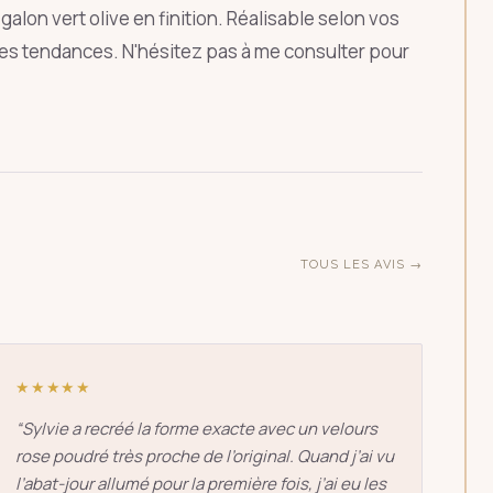
galon vert olive en finition. Réalisable selon vos
ÉCHAP
utes tendances. N'hésitez pas à me consulter pour
TOUS LES AVIS →
★★★★★
“
Sylvie a recréé la forme exacte avec un velours
rose poudré très proche de l’original. Quand j’ai vu
l’abat-jour allumé pour la première fois, j’ai eu les