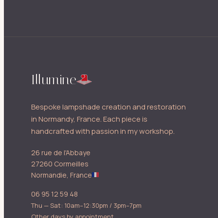
Illumine
Bespoke lampshade creation and restoration
in Normandy, France. Each piece is
handcrafted with passion in my workshop.
26 rue de l'Abbaye
27260 Cormeilles
Normandie, France
06 95 12 59 48
Thu — Sat: 10am–12:30pm / 3pm–7pm
Other days by appointment