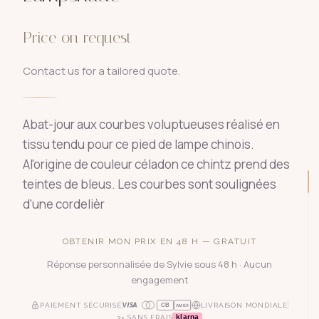
Price on request
Contact us for a tailored quote.
Abat-jour aux courbes voluptueuses réalisé en
tissu tendu pour ce pied de lampe chinois.
Al'origine de couleur céladon ce chintz prend des
teintes de bleus. Les courbes sont soulignées
d'une cordelièr
OBTENIR MON PRIX EN 48 H — GRATUIT
Réponse personnalisée de Sylvie sous 48 h · Aucun
engagement
PAIEMENT SÉCURISÉ
LIVRAISON MONDIALE
CB
AMEX
klarna
3× SANS FRAIS