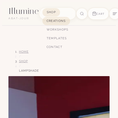
Illumine
SHOP
CART
ABAT-JOUR
CREATIONS
SUGGESTIONS
WORKSHOPS
pagode
soie
art déco
conique
lyre
TEMPLATES
lin
CONTACT
HOME
/
SHOP
/
LAMPSHADE