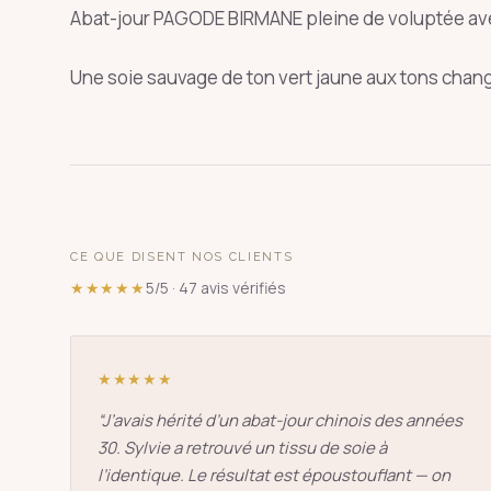
Abat-jour PAGODE BIRMANE pleine de voluptée av
Une soie sauvage de ton vert jaune aux tons chan
SUGGESTIONS
pagode
s
↑
↓
CE QUE DISENT NOS CLIENTS
★★★★★
5/5 · 47 avis vérifiés
★★★★★
“
J’avais hérité d’un abat-jour chinois des années
30. Sylvie a retrouvé un tissu de soie à
l’identique. Le résultat est époustouflant — on