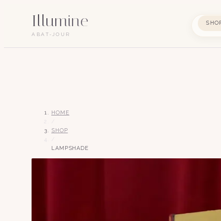
Illumine
SHO
ABAT-JOUR
HOME
/
SHOP
/
LAMPSHADE