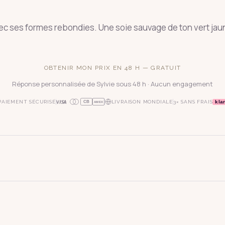
c ses formes rebondies. Une soie sauvage de ton vert jau
OBTENIR MON PRIX EN 48 H — GRATUIT
Réponse personnalisée de Sylvie sous 48 h · Aucun engagement
kla
PAIEMENT SÉCURISÉ
LIVRAISON MONDIALE
3× SANS FRAIS
CB
AMEX