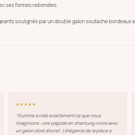
ec ses formes rebondies.
geants soulignés par un double galon soutache bordeaux e
oie
art déco
conique
lyre
lin
Entrée
Échap
★★★★★
“
Illumine a créé exactement ce que nous
imaginions : une pagode en shantung ivoire avec
un galon doré discret. L’élégance de la pièce a