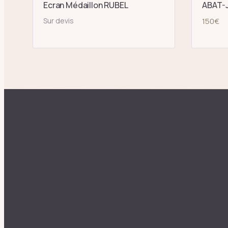
Ecran Médaillon RUBEL
ABAT-J
Sur devis
150
€