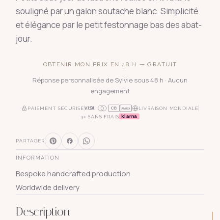
souligné par un galon soutache blanc. Simplicité
et élégance par le petit festonnage bas des abat-
jour.
OBTENIR MON PRIX EN 48 H — GRATUIT
Réponse personnalisée de Sylvie sous 48 h · Aucun
engagement
PAIEMENT SÉCURISÉ
LIVRAISON MONDIALE
CB
AMEX
klarna
3× SANS FRAIS
PARTAGER
INFORMATION
Bespoke handcrafted production
Worldwide delivery
Description