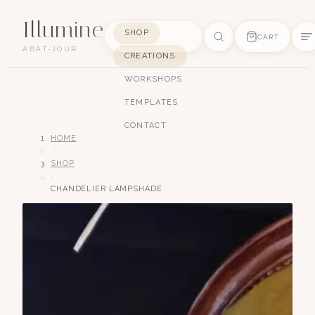
Illumine
SHOP
CART
ABAT-JOUR
CREATIONS
SUGGESTIONS
WORKSHOPS
pagode
soie
art déco
conique
lyre
TEMPLATES
lin
CONTACT
HOME
/
SHOP
/
CHANDELIER LAMPSHADE