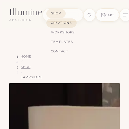
Illumine
SHOP
CART
ABAT-JOUR
CREATIONS
SUGGESTIONS
WORKSHOPS
pagode
soie
art déco
conique
lyre
TEMPLATES
lin
CONTACT
HOME
/
SHOP
/
LAMPSHADE