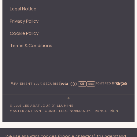
Legal Notice
Privacy Policy
Cookie Policy
Terms & Conditions
PAIEMENT 100% SÉCURISÉ
POWERED BY
CB
AMEX
©
2026
LES ABAT-JOUR D'ILLUMINE
·
/
MASTER ARTISAN · CORMEILLES, NORMANDY, FRANCE
FR
EN
We use analytics cookies (Google Analytics) to understand